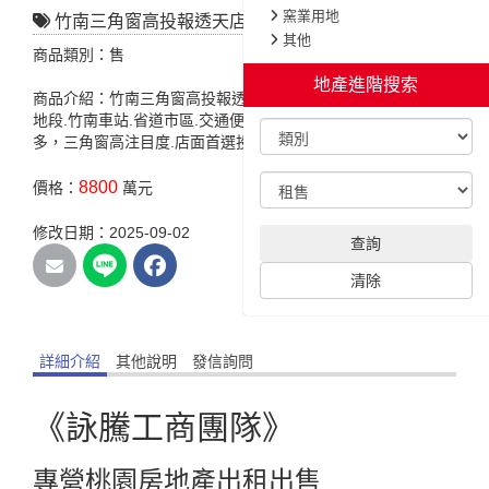
窯業用地
竹南三角窗高投報透天店面+套房
其他
商品類別：售
地產進階搜索
商品介紹：竹南三角窗高投報透天店面+套房，特色說明:黃金
地段.竹南車站.省道市區.交通便利，生活機能極佳.鬧區人潮眾
多，三角窗高注目度.店面首選投資自用皆宜。
8800
價格：
萬元
修改日期：2025-09-02
查詢
清除
詳細介紹
其他說明
發信詢問
《詠騰工商團隊》
專營桃園房地產出租出售