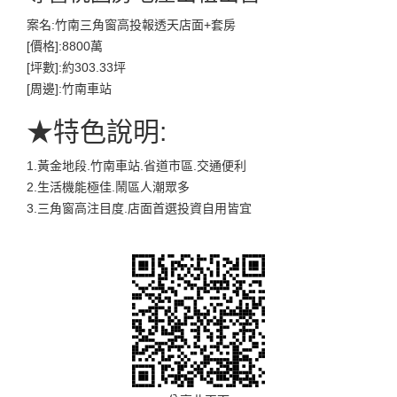
案名:竹南三角窗高投報透天店面+套房
[價格]:8800萬
[坪數]:約303.33坪
[周邊]:竹南車站
★特色說明:
1.黃金地段.竹南車站.省道市區.交通便利
2.生活機能極佳.鬧區人潮眾多
3.三角窗高注目度.店面首選投資自用皆宜