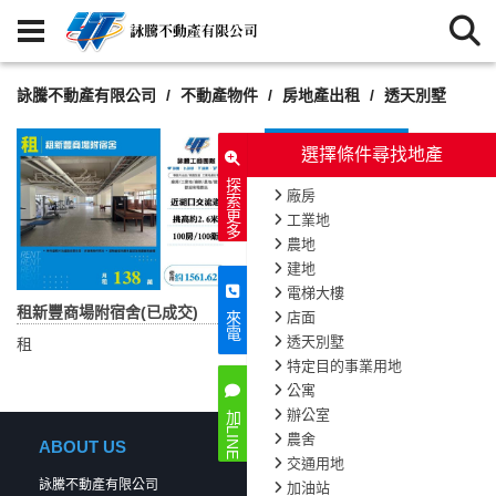
詠騰不動產有限公司
不動產物件
房地產出租
透天別墅
選擇條件尋找地產
探索更多
廠房
工業地
農地
建地
電梯大樓
租新豐商場附宿舍(已成交)
桃園角窗獨棟透天出租
店面
來電
透天別墅
租
租
特定目的事業用地
公寓
辦公室
加LINE
農舍
ABOUT US
交通用地
詠騰不動產有限公司
加油站