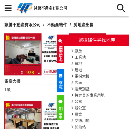
詠騰不動產有限公司
不動產物件
房地產出售
選擇條件尋找地產
探索更多
廠房
工業地
農地
建地
電梯大樓
電梯大樓
店面
店面
來電
透天別墅
1項
1項
特定目的事業用地
公寓
辦公室
加LINE
農舍
交通用地
加油站