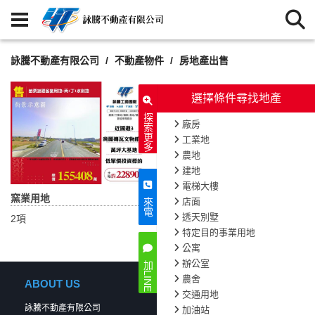
詠騰不動產有限公司
不動產物件
房地產出售
選擇條件尋找地產
探索更多
廠房
工業地
農地
建地
電梯大樓
窯業用地
店面
來電
透天別墅
2項
特定目的事業用地
公寓
辦公室
加LINE
農舍
ABOUT US
交通用地
詠騰不動產有限公司
加油站