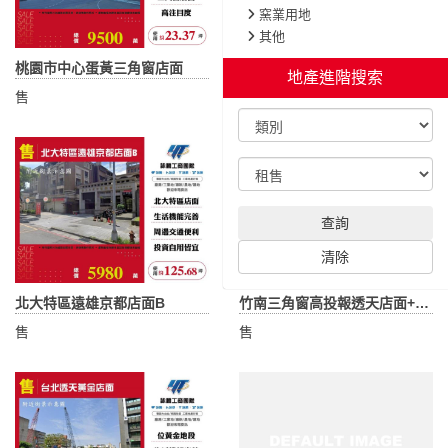
窯業用地
其他
桃園市中心蛋黃三角窗店面
林口家樂福商圈精品店面
地產進階搜索
售
售
查詢
清除
北大特區遠雄京都店面B
竹南三角窗高投報透天店面+套房
售
售