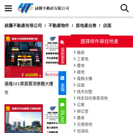
詠騰不動產有限公司
不動產物件
房地產出售
店面
選擇條件尋找地產
探索更多
廠房
工業地
農地
建地
電梯大樓
基隆101萊茵雲頂景觀大樓
桃園藝文大馬路透天店面
店面
來電
透天別墅
售
售
特定目的事業用地
公寓
辦公室
加LINE
農舍
交通用地
加油站