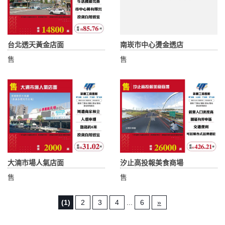
台北透天黃金店面
南崁市中心燙金透店
售
售
大湳市場人氣店面
汐止高投報美食商場
售
售
(1)
2
3
4
...
6
»